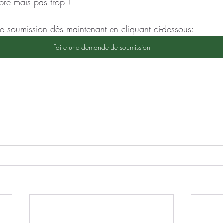
bre mais pas trop !
 soumission dès maintenant en cliquant ci-dessous:
Faire une demande de soumission