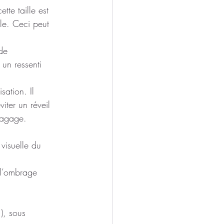
tte taille est 
ble. Ceci peut 
de 
un ressenti 
sation. Il 
iter un réveil 
lagage.
 visuelle du 
 l’ombrage 
), sous 