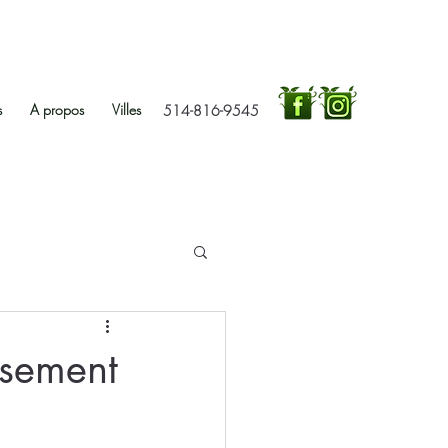
s
A propos
Villes
514-816-9545
ssement