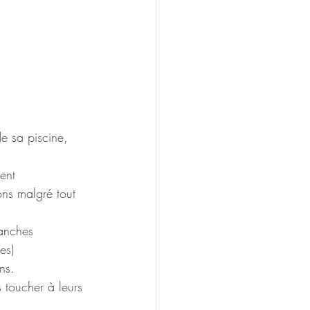
e sa piscine, 
ent
ons malgré tout 
ranches 
es) 
ns.
 toucher à leurs 