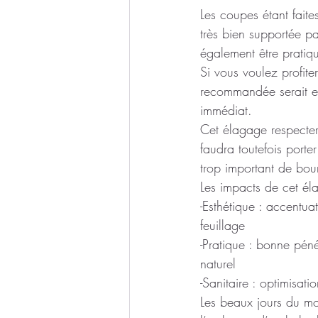
Les coupes étant faite
très bien supportée pa
également être pratiqu
Si vous voulez profite
recommandée serait en
immédiat.
Cet élagage respectera
faudra toutefois porte
trop important de bou
Les impacts de cet él
-Esthétique : accentua
feuillage
-Pratique : bonne péné
naturel
-Sanitaire : optimisat
Les beaux jours du mom