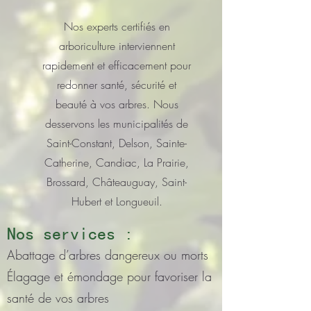
Nos experts certifiés en
arboriculture interviennent
rapidement et efficacement pour
redonner santé, sécurité et
beauté à vos arbres. Nous
desservons les municipalités de
Saint-Constant, Delson, Sainte-
Catherine, Candiac, La Prairie,
Brossard, Châteauguay, Saint-
Hubert et Longueuil.
Nos services :
Abattage d’arbres dangereux ou morts
Élagage et émondage pour favoriser la
santé de vos arbres