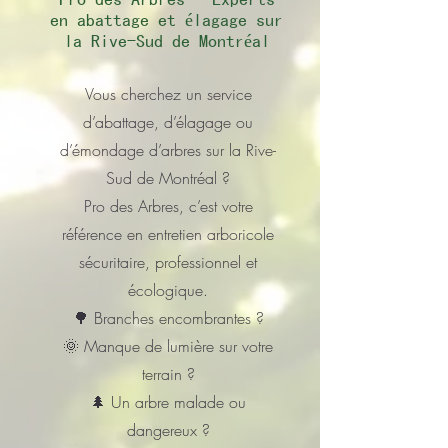
en abattage et élagage sur
la Rive-Sud de Montréal
Vous cherchez un service
d’abattage, d’élagage ou
d’émondage d’arbres sur la Rive-
Sud de Montréal ?
Pro des Arbres, c’est votre
référence en entretien arboricole
sécuritaire, professionnel et
écologique.
🌳 Branches encombrantes ?
🌞 Manque de lumière sur votre
terrain ?
🌲 Un arbre malade ou
dangereux ?