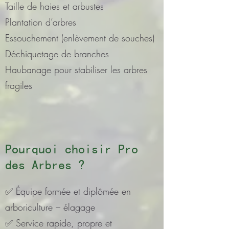
Taille de haies et arbustes
Plantation d’arbres
Essouchement (enlèvement de souches)
Déchiquetage de branches
Haubanage pour stabiliser les arbres
fragiles
Pourquoi choisir Pro
des Arbres ?
✅ Équipe formée et diplômée en
arboriculture – élagage
✅ Service rapide, propre et